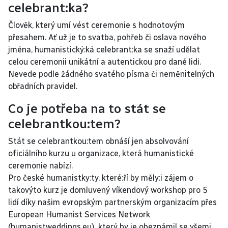
celebrant:ka?
Člověk, který umí vést ceremonie s hodnotovým 
přesahem. Ať už je to svatba, pohřeb či oslava nového 
jména, humanistický:ká celebrant:ka se snaží udělat 
celou ceremonii unikátní a autentickou pro dané lidi. 
Nevede podle žádného svatého písma či neměnitelných 
obřadních pravidel.
Co je potřeba na to stát se
celebrantkou:tem?
Stát se celebrantkou:tem obnáší jen absolvování 
oficiálního kurzu u organizace, která humanistické 
ceremonie nabízí.

Pro české humanistky:ty, které:ří by měly:i zájem o 
takovýto kurz je domluvený víkendový workshop pro 5 
lidí díky našim evropským partnerským organizacím přes 
European Humanist Services Network 
(humanistweddings.eu), který by je obeznámil se všemi 