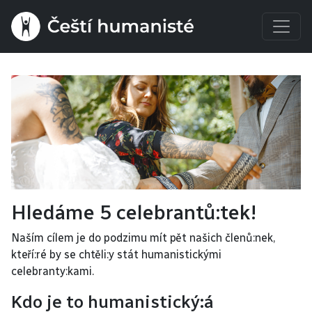
Hledáme 5 celebrantů:tek!
Naším cílem je do podzimu mít pět našich členů:nek, 
kteří:ré by se chtěli:y stát humanistickými 
celebranty:kami.
Kdo je to humanistický:á