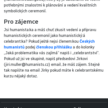
potřebnými znalostmi k plánování a vedení kvalitních 
symbolických ceremonií.
Pro zájemce
Jsi humanista:ka a máš chuť zkusit vedení a přípravu 
humanistických ceremonií jako humanistický:á 
celebrant:ka? Pokud ještě nejsi členem:kou 
Českých 
humanistů
 podej 
členskou přihlášku
 a do kolonky 
„Jaká problematika vás zajímá“ napiš i „celebrantství“. 
Pokud už jsi ve skupině, napiš předsedovi Jirkovi 
(jiri.muller@humanists.cz) email, že máš zájem. Stejně 
tak napište na email Jirky pokud máte k celebrantskému 
kurzu nějaký dotaz.